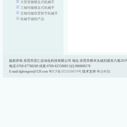
大型变频横走式机械手
三轴伺服横走式机械手
五轴伺服双臂双节机械手
机械手辅助产品
版权所有:东莞市宏仁自动化科技有限公司 地址:东莞市樟木头镇刘屋东六巷203号 邮
电话:0769-87788269 传真:0769-82558083 QQ:986808178
E-mail:dghongren@126.com
粤ICP备2021036674号
技术支持:
粤企科技