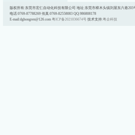
版权所有:东莞市宏仁自动化科技有限公司 地址:东莞市樟木头镇刘屋东六巷203号 邮
电话:0769-87788269 传真:0769-82558083 QQ:986808178
E-mail:dghongren@126.com
粤ICP备2021036674号
技术支持:
粤企科技