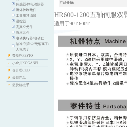
产品介绍:
传感器/静电消除器
流体控制元件
HR600-1200五轴伺
工业用过滤器
温控器
适用于90T-600T
高真空元件
液压元件
电动执行器/电动缸
洁净/低发尘/无铜离子/
无氟离子
费斯托FESTO
小金井KOGANEI
喜开理CKD
最新产品
塑胶机械手