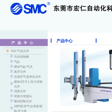
产品中心
SMC气动元件
方向控制阀
气缸
摆动气缸/气爪
真空元件
压缩空气清净化元件
模块式F.R.L/压力控制
元件
润滑元件
管路与管接头
驱动控制元件
消声器/排气洁净器/喷
枪/压力表