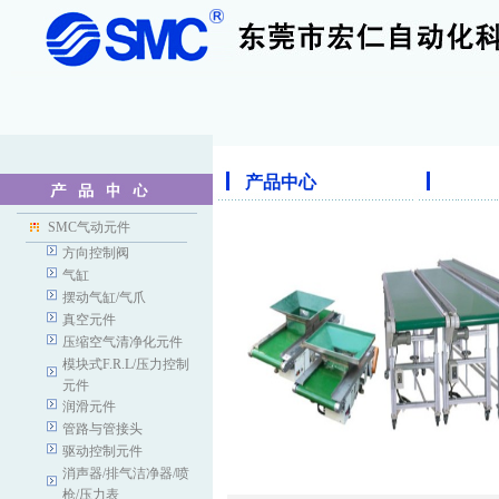
产品中心
SMC气动元件
方向控制阀
气缸
摆动气缸/气爪
真空元件
压缩空气清净化元件
模块式F.R.L/压力控制
元件
润滑元件
管路与管接头
驱动控制元件
消声器/排气洁净器/喷
枪/压力表