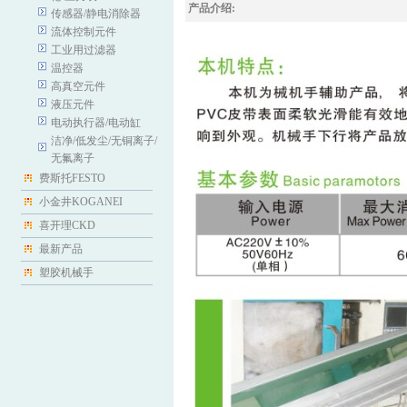
产品介绍:
传感器/静电消除器
流体控制元件
工业用过滤器
温控器
高真空元件
液压元件
电动执行器/电动缸
洁净/低发尘/无铜离子/
无氟离子
费斯托FESTO
小金井KOGANEI
喜开理CKD
最新产品
塑胶机械手