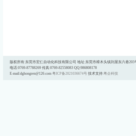
版权所有:东莞市宏仁自动化科技有限公司 地址:东莞市樟木头镇刘屋东六巷203号 邮
电话:0769-87788269 传真:0769-82558083 QQ:986808178
E-mail:dghongren@126.com
粤ICP备2021036674号
技术支持:
粤企科技