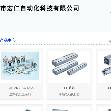
产品中心
当
10-/11-/12-/13-/21-/22-
LJ1系列
C
洁净/低发尘系列
单轴电动执行器