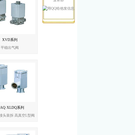
业务部
XVD系列
平稳出气阀
LAQ·XLDQ系列
接头装拆 高真空L型阀