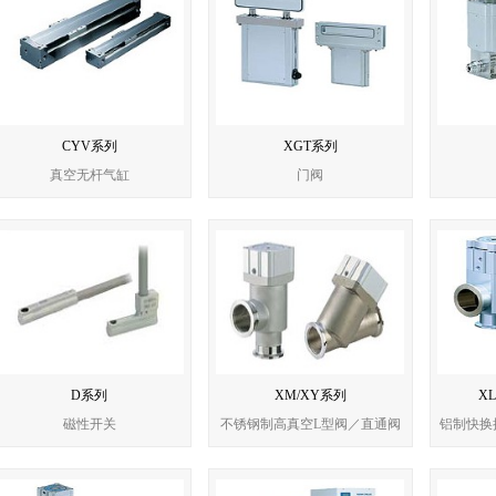
CYV系列
XGT系列
真空无杆气缸
门阀
D系列
XM/XY系列
X
磁性开关
不锈钢制高真空L型阀／直通阀
铝制快换