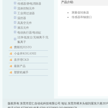
产品介绍:
传感器/静电消除器
流体控制元件
测量值转换器
工业用过滤器
传感器和轴接口
温控器
高真空元件
液压元件
电动执行器/电动缸
洁净/低发尘/无铜离子/无
氟离子
费斯托FESTO
小金井KOGANEI
喜开理CKD
最新产品
塑胶机械手
版权所有:东莞市宏仁自动化科技有限公司 地址:东莞市樟木头镇刘屋东六巷203号 邮