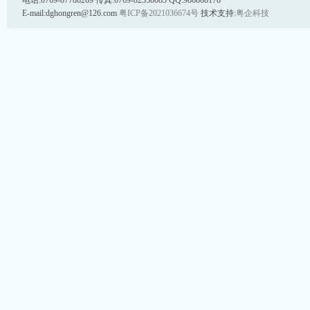
电话:0769-87788269 传真:0769-82558083 QQ:986808178
E-mail:dghongren@126.com
粤ICP备2021036674号
技术支持:
粤企科技