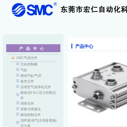
产品中心
SMC气动元件
方向控制阀
气缸
摆动气缸/气爪
真空元件
压缩空气清净化元件
模块式F.R.L/压力控制元
件
润滑元件
管路与管接头
驱动控制元件
消声器/排气洁净器/喷枪/
压力表