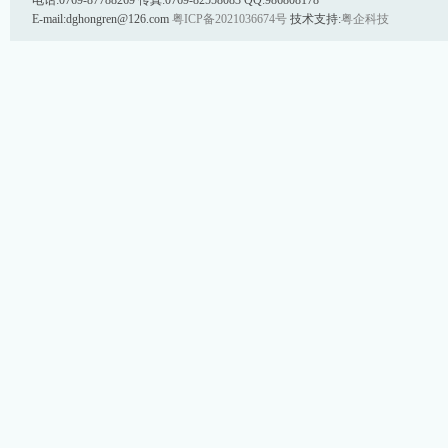
电话:0769-87788269 传真:0769-82558083 QQ:986808178
E-mail:dghongren@126.com
粤ICP备2021036674号
技术支持:
粤企科技