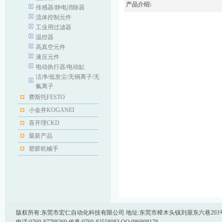
产品介绍:
传感器/静电消除器
流体控制元件
工业用过滤器
温控器
高真空元件
液压元件
电动执行器/电动缸
洁净/低发尘/无铜离子/无
氟离子
费斯托FESTO
小金井KOGANEI
喜开理CKD
最新产品
塑胶机械手
版权所有:东莞市宏仁自动化科技有限公司 地址:东莞市樟木头镇刘屋东六巷203号 邮