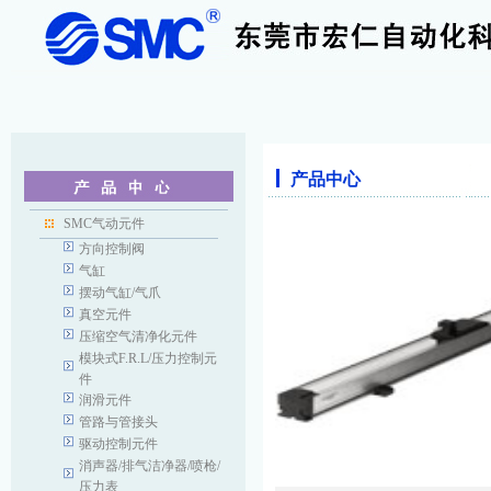
产品中心
SMC气动元件
方向控制阀
气缸
摆动气缸/气爪
真空元件
压缩空气清净化元件
模块式F.R.L/压力控制元
件
润滑元件
管路与管接头
驱动控制元件
消声器/排气洁净器/喷枪/
压力表