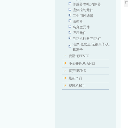
产
传感器/静电消除器
流体控制元件
工业用过滤器
温控器
高真空元件
液压元件
电动执行器/电动缸
洁净/低发尘/无铜离子/无
氟离子
费斯托FESTO
小金井KOGANEI
喜开理CKD
最新产品
塑胶机械手