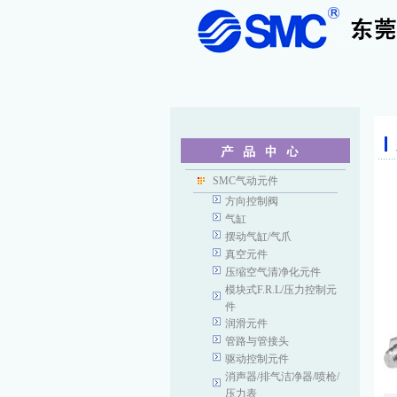
SMC气动元件
方向控制阀
气缸
摆动气缸/气爪
真空元件
压缩空气清净化元件
模块式F.R.L/压力控制元
件
润滑元件
管路与管接头
驱动控制元件
消声器/排气洁净器/喷枪/
压力表