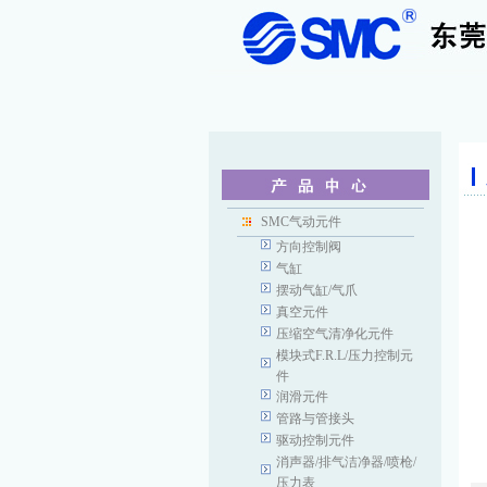
SMC气动元件
方向控制阀
气缸
摆动气缸/气爪
真空元件
压缩空气清净化元件
模块式F.R.L/压力控制元
件
润滑元件
管路与管接头
驱动控制元件
消声器/排气洁净器/喷枪/
压力表