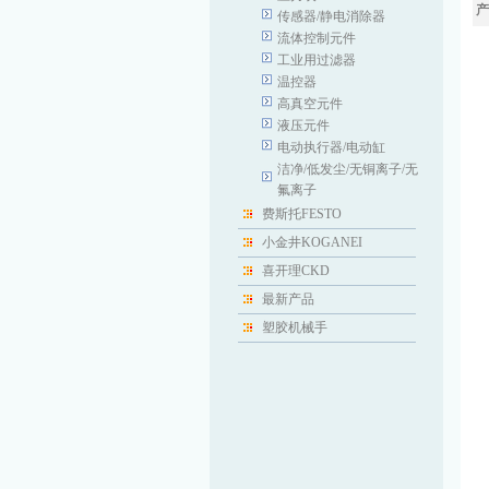
产
传感器/静电消除器
流体控制元件
工业用过滤器
温控器
高真空元件
液压元件
电动执行器/电动缸
洁净/低发尘/无铜离子/无
氟离子
费斯托FESTO
小金井KOGANEI
喜开理CKD
最新产品
塑胶机械手