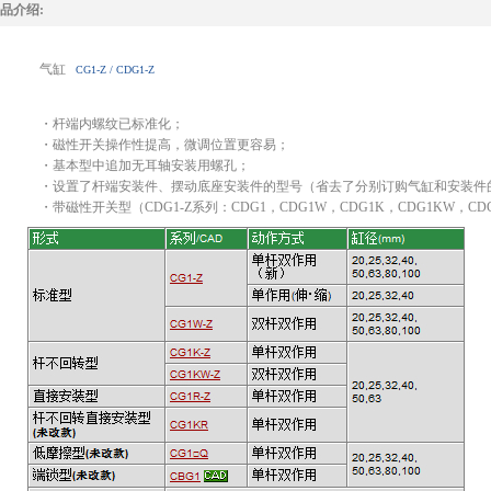
品介绍:
气缸
CG1-Z / CDG1-Z
・杆端内螺纹已标准化；
・磁性开关操作性提高，微调位置更容易；
・基本型中追加无耳轴安装用螺孔；
・设置了杆端安装件、摆动底座安装件的型号（省去了分别订购气缸和安装件
・带磁性开关型（CDG1-Z系列：CDG1，CDG1W，CDG1K，CDG1KW，CD