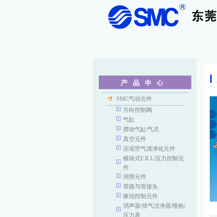
SMC气动元件
方向控制阀
气缸
摆动气缸/气爪
真空元件
压缩空气清净化元件
模块式F.R.L/压力控制元
件
润滑元件
管路与管接头
驱动控制元件
消声器/排气洁净器/喷枪/
压力表