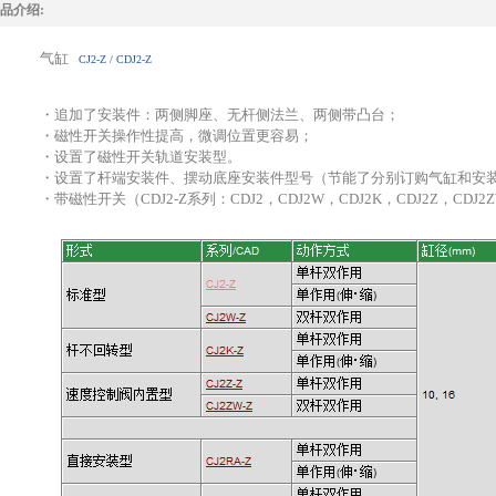
品介绍:
气缸
CJ2-Z / CDJ2-Z
・追加了安装件：两侧脚座、无杆侧法兰、两侧带凸台；
・磁性开关操作性提高，微调位置更容易；
・设置了磁性开关轨道安装型。
・设置了杆端安装件、摆动底座安装件型号（节能了分别订购气缸和安
・带磁性开关（CDJ2-Z系列：CDJ2，CDJ2W，CDJ2K，CDJ2Z，CDJ2Z