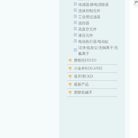
产
传感器/静电消除器
流体控制元件
工业用过滤器
温控器
高真空元件
液压元件
电动执行器/电动缸
洁净/低发尘/无铜离子/无
氟离子
费斯托FESTO
小金井KOGANEI
喜开理CKD
最新产品
塑胶机械手